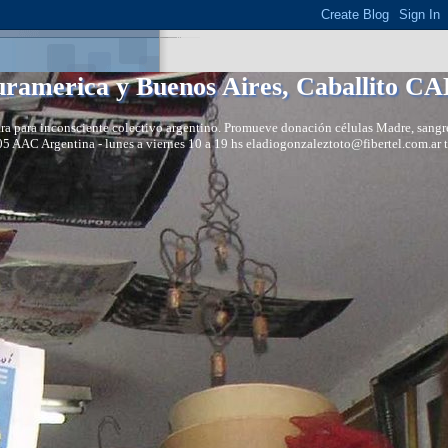
ramerica y Buenos Aires, Caballito C
vara para inconsciente colectivo argentino. Promueve donación células Madre, sangre
405 AAC Argentina - lunes a viernes 10 a 19 hs eladiogonzaleztoto@fibertel.com.ar