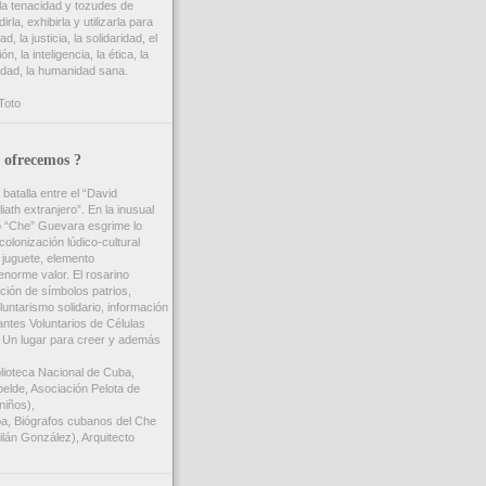
 la tenacidad y tozudes de
irla, exhibirla y utilizarla para
d, la justicia, la solidaridad, el
, la inteligencia, la ética, la
nidad, la humanidad sana.
Toto
 ofrecemos ?
 batalla entre el “David
iath extranjero”. En la inusual
o “Che” Guevara esgrime lo
colonización lúdico-cultural
 juguete, elemento
enorme valor. El rosarino
ción de símbolos patrios,
luntarismo solidario, información
ntes Voluntarios de Células
Un lugar para creer y además
blioteca Nacional de Cuba,
elde, Asociación Pelota de
niños),
, Biógrafos cubanos del Che
ilán González), Arquitecto
,