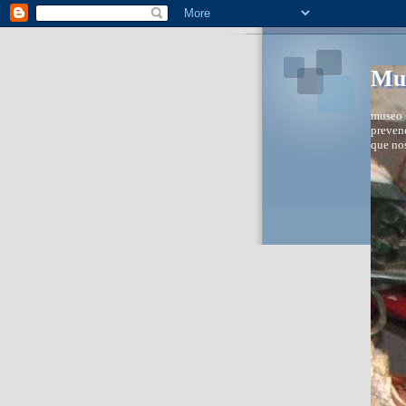
Mus
museo i
prevenc
que nos