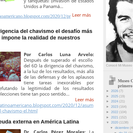
y tanquetas! (Invasión de Estados
Unidos a Panamá...
Leer más
tinoamericano.blogspot.com/2020/12/pr
rigencia del chavismo el desafío más
 impone la realidad de nuestros
Por Carlos Luna Arvelo:
Después de superado el escollo
del 6D la dirigencia del chavismo,
Conocé Mi Museo
a la luz de los resultados, más allá
de las defensas y de los aplausos
Museo C
tiene tareas inexorables por
primero
refutando la legitimidad de los resultados
►
2026
(7)
lecciones tiene tan poco sentido...
►
2025
(19)
Leer más
►
2024
(21)
latinoamericano.blogspot.com/2020/12/asum
►
2023
(164)
el-chavismo-el.html
►
2022
(104)
►
2021
(152)
deuda externa en América Latina
▼
2020
(1138)
▼
diciembre
(4
Dr. Carlos Pérez Morales:
La
▼
dic 21
(1)