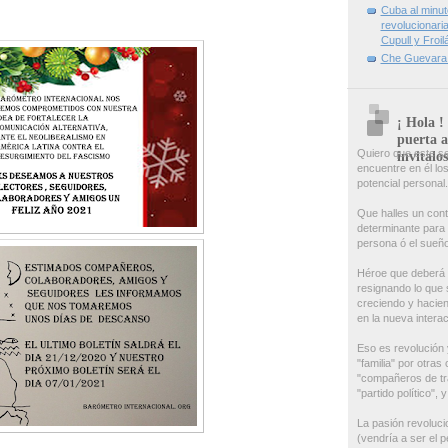
Cuba al minuto
revolucionar
Cupull y Froi
Che Guevara b
¡ Hola !
puerta a
Quiero que este se
invitalo
encuentre en él lo
potencial personal.
Que halles un cont
determinante para l
persona ó el sueñ
Héroe que deberá 
resignando lo que 
creciendo y hacien
en la nueva interac
Eso es revolución 
"familia" por otra
"compañeros de tr
"partido político",
La pasión revolucio
(vendría a ser el 