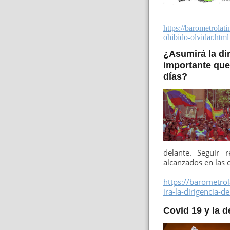
https://barometrola
ohibido-olvidar.html
¿Asumirá la di
importante que
días?
delante. Seguir 
alcanzados en las e
https://barometro
ira-la-dirigencia-d
Covid 19 y la 