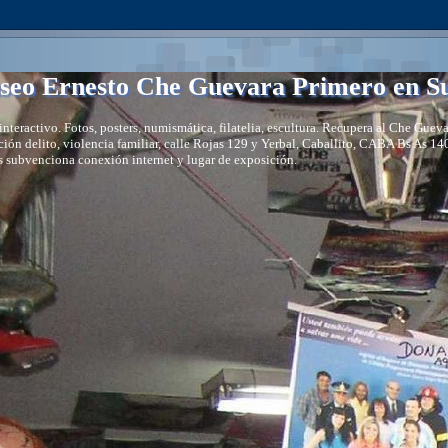
eo Ernesto Che Guevara Primero en Su
nteractivo. Fotos, posters, numismática, filatelia, escultura. Recupera al Che Gue
ión delito, violencia familiar, calle Rojas 129 y Yerbal, Caballito, CABA Bs As 1
 subvenciona conexión internet y lugar de exposición.