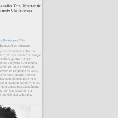
onzález Toto, Director del
rnesto Che Guevara
ez Rodríguez - Toto
Buenos Aires, Argentina
 director actual del Museo
a, altruísta donante de sangre.
 contra la guerra. Difunde
adre y registra a voluntarios
o en 2011 de la Escuela de
unitaria en Seguridad de CABA.
os de edad, jubilado, domina
abla bastante bien, pero no lo
que es bastante sordo, y no usa
e morir anhela que Guantánamo
a, las Islas Malvinas a la
ón de Gibraltar a España.