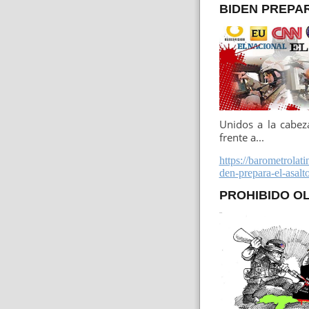
BIDEN PREPAR
Unidos a la cabez
frente a...
https://barometrola
den-prepara-el-asalt
PROHIBIDO O