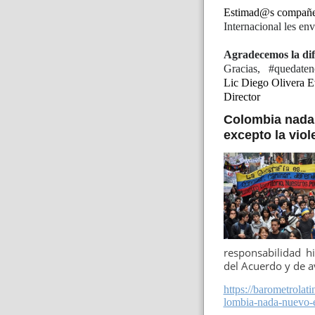
Estimad@s compañ
Internacional les e
Agradecemos la dif
Gracias, #quedaten
Lic Diego Olivera E
Director
Colombia nada
excepto la viol
responsabilidad h
del Acuerdo y de av
https://barometrola
lombia-nada-nuevo-