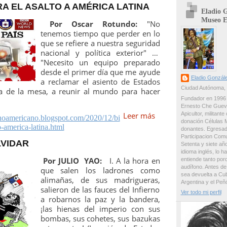
A EL ASALTO A AMÉRICA LATINA
Eladio G
Museo E
Por Oscar Rotundo:
"No
tenemos tiempo que perder en lo
que se refiere a nuestra seguridad
nacional y política exterior" …
"Necesito un equipo preparado
desde el primer día que me ayude
Eladio Gonzál
a reclamar el asiento de Estados
Ciudad Autónoma, 
a de la mesa, a reunir al mundo para hacer
Fundador en 1996 y
Ernesto Che Guevar
Apicultor, militante
Leer más
tinoamericano.blogspot.com/2020/12/bi
donación Células M
o-america-latina.html
donantes. Egresad
Participacion Com
LVIDAR
Setenta y siete añ
idioma inglés, lo h
Por JULIO YAO:
I. A la hora en
entiende tanto por
audífono. Antes d
que salen los ladrones como
sea devuelta a Cub
alimañas, de sus madrigueras,
Argentina y el Peñ
salieron de las fauces del Infierno
Ver todo mi perfil
a robarnos la paz y la bandera,
¡las hienas del imperio con sus
bombas, sus cohetes, sus bazukas