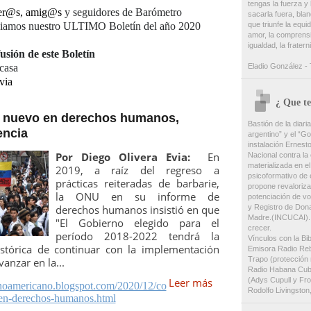
tengas la fuerza y
er@s, amig@s
y seguidores de Barómetro
sacarla fuera, bland
que triunfe la equida
nviamos nuestro ULTIMO Boletín del año 2020
amor, la comprensión
igualdad, la frater
usión de este
Boletín
Eladio González - 
casa
via
¿ Que te
 nuevo en derechos humanos,
Bastión de la diaria
encia
argentino” y el “Gol
instalación Ernest
Por Diego Olivera Evia:
En
Nacional contra la 
materializada en el
2019, a raíz del regreso a
psicoformativo de 
prácticas reiteradas de barbarie,
propone revaloriza
la ONU en su informe de
potenciación de vo
y Registro de Dona
derechos humanos insistió en que
Madre.(INCUCAI). 
"El Gobierno elegido para el
crecer.
período 2018-2022 tendrá la
Vínculos con la Bi
istórica de continuar con la implementación
Emisora Radio Reb
Trapo (protección 
anzar en la...
Radio Habana Cuba
(Adys Cupull y Fro
Leer más
tinoamericano.blogspot.com/2020/12/co
Rodolfo Livingston
en-derechos-humanos.html