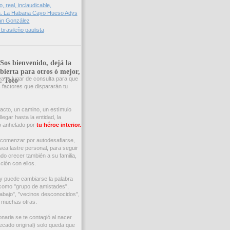
, real, inclaudicable,
ia. La Habana Cayo Hueso Adys
lán González
rasileño paulista
 Sos bienvenido, dejá la
bierta para otros ó mejor,
a tu lugar de consulta para que
s. Toto
s factores que dispararán tu
acto, un camino, un estímulo
legar hasta la entidad, la
o anhelado por
tu héroe interior.
comenzar por autodesafiarse,
sea lastre personal, para seguir
do crecer también a su familia,
ción con ellos.
y puede cambiarse la palabra
s como "grupo de amistades",
abajo", "vecinos desconocidos",
 y muchas otras.
naria se te contagió al nacer
pecado original) solo queda que