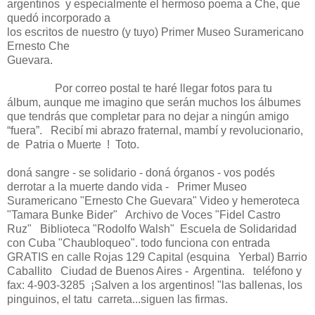
argentinos y especialmente el hermoso poema a Che, que
quedó incorporado a
los escritos de nuestro (y tuyo) Primer Museo Suramericano
Ernesto Che
Guevara.
Por correo postal te haré llegar fotos para tu
álbum, aunque me imagino que serán muchos los álbumes
que tendrás que completar para no dejar a ningún amigo
“fuera”.
Recibí mi abrazo fraternal, mambí y revolucionario,
de
Patria o Muerte
!
Toto.
doná sangre - se solidario - doná órganos - vos podés
derrotar a la muerte dando vida -
Primer Museo
Suramericano "Ernesto Che Guevara" Video y hemeroteca
"Tamara Bunke Bider"
Archivo de Voces "Fidel Castro
Ruz"
Biblioteca "Rodolfo Walsh"
Escuela de Solidaridad
con Cuba "Chaubloqueo". todo funciona con entrada
GRATIS en calle Rojas 129 Capital (esquina
Yerbal) Barrio
Caballito
Ciudad de Buenos Aires - Argentina.
teléfono y
fax: 4-903-3285
¡Salven a los argentinos! "las ballenas, los
pinguinos, el tatu carreta...siguen las firmas.