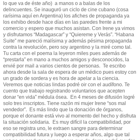
lo que va de éste año) a manos o a balas de los
delincuentes. Se inauguró un ciclo de cine cubano (cosa
rarísima aquí en Argentina) los afiches de propaganda ya
los exhibo desde hace días en las paredes frente a mi
comercio y espero que muchos asistan. Con Irene ya vimos
y disfrutamos “Madagascar” y “Quiereme y Verás”. “Habana
Suite” me pareció malísima y además pésima propaganda
contra la revolución, pero soy argentino y la miré como tal.
Tu carta con el poema la leyeron miles pues además de
“prestarla” en mano a muchos amigos y desconocidos, la
envié por mail a varios cientos de personas. Te escribo
ahora desde la sala de espera de un médico pues estoy con
un grado de sordera y es hora de apelar a la ciencia.
Veremos que noticias lindas podré oir con el audífono. Te
cuento que trabajo registrando voluntarios que acepten
donar “en vida” médula ósea. En 4 meses de difusión logré
solo tres inscriptos. Tiene razón mi mujer Irene “sos mal
vendedor”. Es más lindo que la donación de órganos,
porque el donante está vivo al momento del hecho y disfruta
la situación solidaria. Es muy difícil la compatibilidad, por
eso se registra uno, le extraen sangre para determinar
compatibilidad futura y luego a esperar años, algo que tal