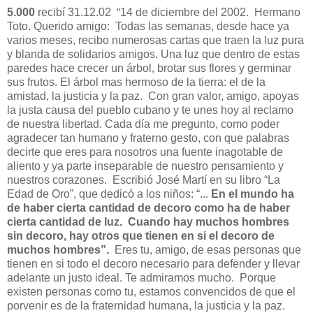
5.000
recibí 31.12.02
“14 de diciembre del 2002.
Hermano
Toto. Querido amigo:
Todas las semanas, desde hace ya
varios meses, recibo numerosas cartas que traen la luz pura
y blanda de solidarios amigos. Una luz que dentro de estas
paredes hace crecer un árbol, brotar sus flores y germinar
sus frutos. El árbol mas hermoso de la tierra: el de la
amistad, la justicia y la paz.
Con gran valor, amigo, apoyas
la justa causa del pueblo cubano y te unes hoy al reclamo
de nuestra libertad. Cada día me pregunto, como poder
agradecer tan humano y fraterno gesto, con que palabras
decirte que eres para nosotros una fuente inagotable de
aliento y ya parte inseparable de nuestro pensamiento y
nuestros corazones.
Escribió José Martí en su libro “La
Edad de Oro”, que dedicó a los niños: “...
En el mundo ha
de haber cierta cantidad de decoro como ha de haber
cierta cantidad de luz.
Cuando hay muchos hombres
sin decoro, hay otros que tienen en si el decoro de
muchos hombres”.
Eres tu, amigo, de esas personas que
tienen en si todo el decoro necesario para defender y llevar
adelante un justo ideal. Te admiramos mucho.
Porque
existen personas como tu, estamos convencidos de que el
porvenir es de la fraternidad humana, la justicia y la paz.