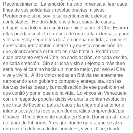
Reconocimiento. La emoción ha sido inmensa al leer cada
línea de sus solidarias y revolucionarias misivas.
Perdónenme si no soy lo suficientemente extenso al
contestarles. He decidido enviarles copias de cartas,
dibujos, una foto y un escrito que hice sobre el Che. Espero
ellas puedan suplir la carencia de una carta extensa, a puño
y letra y estoy seguro les dará en buena medida, a conocer
nuestra inquebrantable entereza y nuestra convicción de
que alcanzaremos el triunfo en esta batalla. Podrán ver
cuan presente está el Che, en cada acción, en cada escrito,
en cada creación. Sin su lucha y sin su ejemplo más duro
sería hoy el camino hacia un mundo mejor, por eso el Che
vive y vivirá. Allí lo vimos todos en Bolivia recientemente
derrocando a un gobierno corrupto y entreguista, con las
fuerzas de las ideas y la movilización de ese pueblo en el
que confió y por el que dio la vida. Lo vimos en Venezuela,
con un respaldo popular decisivo ante la contrarrevolución
que trata de llevar al país al caos y la oligarquía anterior e
intenta socavar la revolución democrática emprendida por
Chávez. Recientemente estaba en Santo Domingo al frente
del paro de 24 horas. Y es que donde quiera que se alza
una voz en defensa de los humildes, vive el Che, donde