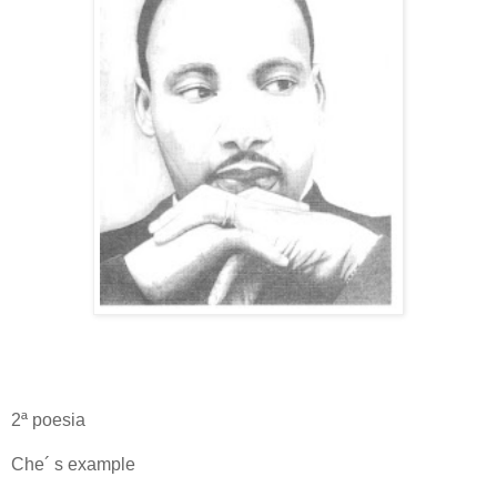
2ª poesia
Che´ s example