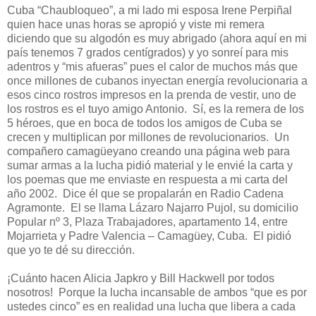
Cuba “Chaubloqueo”, a mi lado mi esposa Irene Perpiñal
quien hace unas horas se apropió y viste mi remera
diciendo que su algodón es muy abrigado (ahora aquí en mi
país tenemos 7 grados centígrados) y yo sonreí para mis
adentros y “mis afueras” pues el calor de muchos más que
once millones de cubanos inyectan energía revolucionaria a
esos cinco rostros impresos en la prenda de vestir, uno de
los rostros es el tuyo amigo Antonio. Sí, es la remera de los
5 héroes, que en boca de todos los amigos de Cuba se
crecen y multiplican por millones de revolucionarios. Un
compañero camagüeyano creando una página web para
sumar armas a la lucha pidió material y le envié la carta y
los poemas que me enviaste en respuesta a mi carta del
año 2002. Dice él que se propalarán en Radio Cadena
Agramonte. El se llama Lázaro Najarro Pujol, su domicilio
Popular nº 3, Plaza Trabajadores, apartamento 14, entre
Mojarrieta y Padre Valencia – Camagüey, Cuba. El pidió
que yo te dé su dirección.
¡Cuánto hacen Alicia Japkro y Bill Hackwell por todos
nosotros! Porque la lucha incansable de ambos “que es por
ustedes cinco” es en realidad una lucha que libera a cada