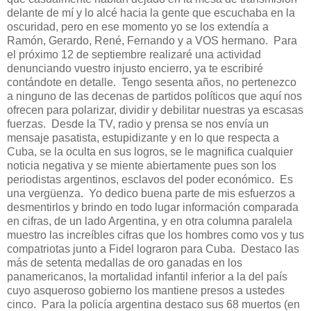
delante de mí y lo alcé hacia la gente que escuchaba en la
oscuridad, pero en ese momento yo se los extendía a
Ramón, Gerardo, René, Fernando y a VOS hermano. Para
el próximo 12 de septiembre realizaré una actividad
denunciando vuestro injusto encierro, ya te escribiré
contándote en detalle. Tengo sesenta años, no pertenezco
a ninguno de las decenas de partidos políticos que aquí nos
ofrecen para polarizar, dividir y debilitar nuestras ya escasas
fuerzas. Desde la TV, radio y prensa se nos envía un
mensaje pasatista, estupidizante y en lo que respecta a
Cuba, se la oculta en sus logros, se le magnifica cualquier
noticia negativa y se miente abiertamente pues son los
periodistas argentinos, esclavos del poder económico. Es
una vergüenza. Yo dedico buena parte de mis esfuerzos a
desmentirlos y brindo en todo lugar información comparada
en cifras, de un lado Argentina, y en otra columna paralela
muestro las increíbles cifras que los hombres como vos y tus
compatriotas junto a Fidel lograron para Cuba. Destaco las
más de setenta medallas de oro ganadas en los
panamericanos, la mortalidad infantil inferior a la del país
cuyo asqueroso gobierno los mantiene presos a ustedes
cinco. Para la policía argentina destaco sus 68 muertos (en