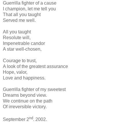
Guerrilla fighter of a cause
I champion, let me tell you
That all you taught
Served me well.
All you taught
Resolute will,
Impenetrable candor
A star well-chosen,
Courage to trust,
A look of the greatest assurance
Hope, valor,
Love and happiness.
Guerrilla fighter of my sweetest
Dreams beyond view.
We continue on the path
Of irreversible victory.
nd
September 2
. 2002.