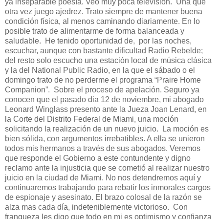
ya inseparable poesía. Veo muy poca televisión.
Una que
otra vez juego ajedrez. Trato siempre de mantener buena
condición física, al menos caminando diariamente. En lo
posible trato de alimentarme de forma balanceada y
saludable.
He tenido oportunidad de,
por las noches,
escuchar, aunque con bastante dificultad Radio Rebelde;
del resto solo escucho una estación local de música clásica
y la del National Public Radio, en la que el sábado o el
domingo trato de no perderme el programa “Praire Home
Companion”.
Sobre el proceso de apelación. Seguro ya
conocen que el pasado dia 12 de noviembre, mi abogado
Leonard Winglass presento ante la Jueza Joan Lenard, en
la Corte del Distrito Federal de Miami, una moción
solicitando la realización de un nuevo juicio.
La moción es
bien sólida, con argumentos irrebatibles. A ella se unieron
todos mis hermanos a través de sus abogados. Veremos
que responde el Gobierno a este contundente y digno
reclamo ante la injusticia que se cometió al realizar nuestro
juicio en la ciudad de Miami. No nos detendremos aquí y
continuaremos trabajando para rebatir los inmorales cargos
de espionaje y asesinato. El brazo colosal de la razón se
alza mas cada día, indeteniblemente victorioso.
Con
franqueza les digo que todo en mi es optimismo y confianza