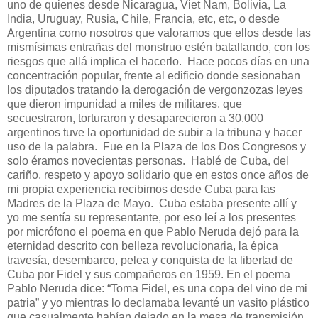
uno de quienes desde Nicaragua, Viet Nam, Bolivia, La
India, Uruguay, Rusia, Chile, Francia, etc, etc, o desde
Argentina como nosotros que valoramos que ellos desde las
mismísimas entrañas del monstruo estén batallando, con los
riesgos que allá implica el hacerlo. Hace pocos días en una
concentración popular, frente al edificio donde sesionaban
los diputados tratando la derogación de vergonzozas leyes
que dieron impunidad a miles de militares, que
secuestraron, torturaron y desaparecieron a 30.000
argentinos tuve la oportunidad de subir a la tribuna y hacer
uso de la palabra. Fue en la Plaza de los Dos Congresos y
solo éramos novecientas personas. Hablé de Cuba, del
cariño, respeto y apoyo solidario que en estos once años de
mi propia experiencia recibimos desde Cuba para las
Madres de la Plaza de Mayo. Cuba estaba presente allí y
yo me sentía su representante, por eso leí a los presentes
por micrófono el poema en que Pablo Neruda dejó para la
eternidad descrito con belleza revolucionaria, la épica
travesía, desembarco, pelea y conquista de la libertad de
Cuba por Fidel y sus compañeros en 1959. En el poema
Pablo Neruda dice: “Toma Fidel, es una copa del vino de mi
patria” y yo mientras lo declamaba levanté un vasito plástico
que casualmente habían dejado en la mesa de transmisión