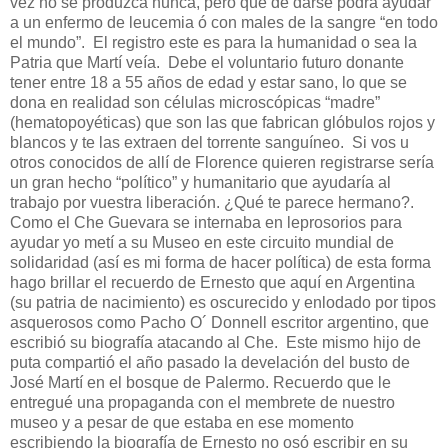
vez no se produzca nunca, pero que de darse podrá ayudar
a un enfermo de leucemia ó con males de la sangre “en todo
el mundo”. El registro este es para la humanidad o sea la
Patria que Martí veía. Debe el voluntario futuro donante
tener entre 18 a 55 años de edad y estar sano, lo que se
dona en realidad son células microscópicas “madre”
(hematopoyéticas) que son las que fabrican glóbulos rojos y
blancos y te las extraen del torrente sanguíneo. Si vos u
otros conocidos de allí de Florence quieren registrarse sería
un gran hecho “político” y humanitario que ayudaría al
trabajo por vuestra liberación. ¿Qué te parece hermano?.
Como el Che Guevara se internaba en leprosorios para
ayudar yo metí a su Museo en este circuito mundial de
solidaridad (así es mi forma de hacer política) de esta forma
hago brillar el recuerdo de Ernesto que aquí en Argentina
(su patria de nacimiento) es oscurecido y enlodado por tipos
asquerosos como Pacho O´ Donnell escritor argentino, que
escribió su biografía atacando al Che. Este mismo hijo de
puta compartió el año pasado la develación del busto de
José Martí en el bosque de Palermo. Recuerdo que le
entregué una propaganda con el membrete de nuestro
museo y a pesar de que estaba en ese momento
escribiendo la biografía de Ernesto no osó escribir en su